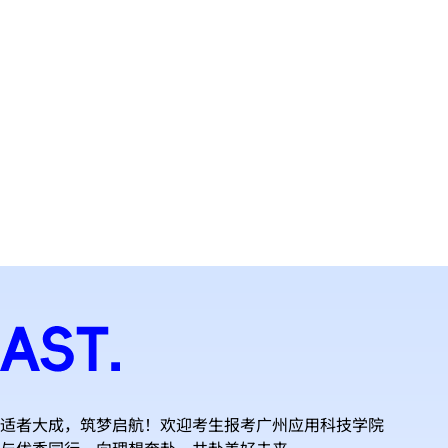
体
博
莲
育
雅
花
馆
楼
大
剧
院
适者大成，筑梦启航！欢迎考生报考广州应用科技学院
与优秀同行，向理想奔赴，共赴美好未来