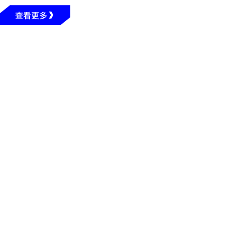
查看更多
2026年05月28日
广州应用科技学院2026年普通专升本招生计划公布
2026年05月18日
广州应用科技学院新增3个本科专业，2026年起招生