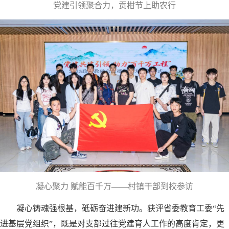
党建引领聚合力，贡柑节上助农行
凝心聚力 赋能百千万——村镇干部到校参访
凝心铸魂强根基，砥砺奋进建新功。获评省委教育工委“先
进基层党组织”，既是对支部过往党建育人工作的高度肯定，更