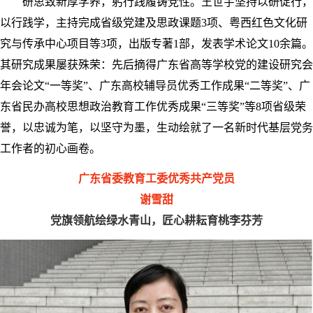
研思致新厚学养，躬行践履铸党性。王世宇坚持以研促行，
以行践学，主持完成省级党建及思政课题3项、粤西红色文化研
究与传承中心项目等3项，出版专著1部，发表学术论文10余篇。
其研究成果屡获殊荣：先后摘得广东省高等学校党的建设研究会
年会论文“一等奖”、广东高校辅导员优秀工作成果“二等奖”、广
东省民办高校思想政治教育工作优秀成果“三等奖”等8项省级荣
誉，以忠诚为笔，以坚守为墨，生动绘就了一名新时代基层党务
工作者的初心画卷。
广东省委教育工委优秀
共产党员
谢雪甜
党旗领航绘绿水青山，匠心耕耘育桃李芬芳