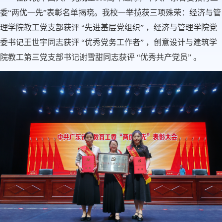
委“两优一先”表彰名单揭晓。我校一举揽获三项殊荣：经济与管
理学院教工党支部获评 “先进基层党组织” ，经济与管理学院党
委书记王世宇同志获评 “优秀党务工作者” ，创意设计与建筑学
院教工第三党支部书记谢雪甜同志获评 “优秀共产党员” 。