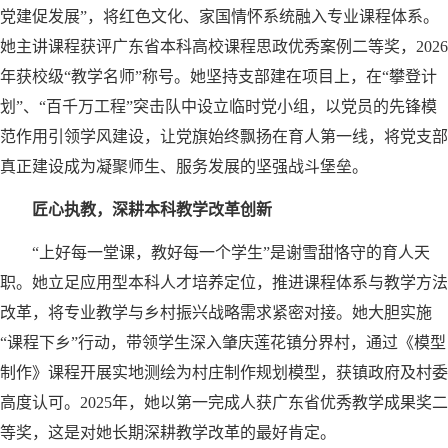
党建促发展”，将红色文化、家国情怀系统融入专业课程体系。
她主讲课程获评广东省本科高校课程思政优秀案例二等奖，2026
年获校级“教学名师”称号。她坚持支部建在项目上，在“攀登计
划”、“百千万工程”突击队中设立临时党小组，以党员的先锋模
范作用引领学风建设，让党旗始终飘扬在育人第一线，将党支部
真正建设成为凝聚师生、服务发展的坚强战斗堡垒。
匠心执教，深耕本科教学改革创新
“上好每一堂课，教好每一个学生”是谢雪甜恪守的育人天
职。她立足应用型本科人才培养定位，推进课程体系与教学方法
改革，将专业教学与乡村振兴战略需求紧密对接。她大胆实施
“课程下乡”行动，带领学生深入肇庆莲花镇分界村，通过《模型
制作》课程开展实地测绘为村庄制作规划模型，获镇政府及村委
高度认可。2025年，她以第一完成人获广东省优秀教学成果奖二
等奖，这是对她长期深耕教学改革的最好肯定。