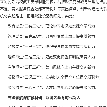
立足民办高校教工支部职能定位，精准聚焦党员教育管理精准度
不足、育人服务综合效能有待提升等突出痛点，创新构建七大系
统化实践路径，把组织建设落到细处、实处：
教育党员“三有三化”，理论学习走深走实提高学习力；
管理党员“三亮三树”，遇事担责敢上敢当提高引领力；
监督党员“三严三实”，遵纪守法自警自觉提高战斗力；
组织师生“三准三先”，双融双促特色鲜明提高育人力；
宣传师生“三强三新”，故事风貌向上向善提高创新力；
凝聚师生“三深三育”，立德树人全程全方位提高凝聚力；
服务师生“三心三全”，人才培养用心尽心提高服务力。
先锋领航深耕教科研，以师为基育时代新人