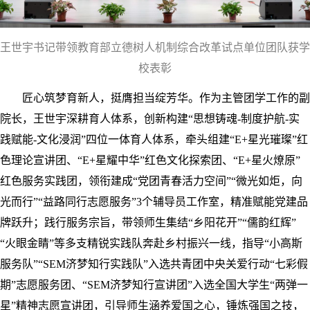
王世宇书记带领教育部立德树人机制综合改革试点单位团队获学
校表彰
匠心筑梦育新人，挺膺担当绽芳华。作为主管团学工作的副
院长，王世宇深耕育人体系，创新构建“思想铸魂-制度护航-实
践赋能-文化浸润”四位一体育人体系，牵头组建“E+星光璀璨”红
色理论宣讲团、“E+星耀中华”红色文化探索团、“E+星火燎原”
红色服务实践团，领衔建成“党团青春活力空间”“微光如炬，向
光而行”“益路同行志愿服务”3个辅导员工作室，精准赋能党建品
牌跃升；践行服务宗旨，带领师生集结“乡阳花开”“儒韵红辉”
“火眼金睛”等多支精锐实践队奔赴乡村振兴一线，指导“小高斯
服务队”“SEM济梦知行实践队”入选共青团中央关爱行动“七彩假
期”志愿服务团、“SEM济梦知行宣讲团”入选全国大学生“两弹一
星”精神志愿宣讲团，引导师生涵养爱国之心，锤炼强国之技，