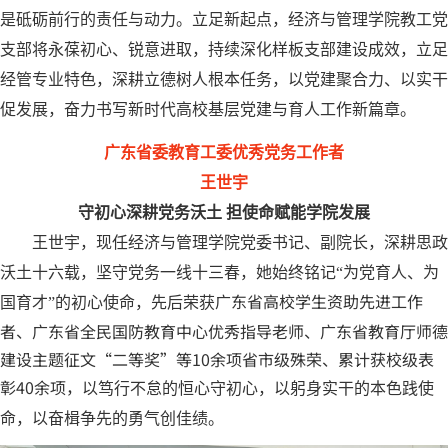
是砥砺前行的责任与动力。立足新起点，经济与管理学院教工党
支部将永葆初心、锐意进取，持续深化样板支部建设成效，立足
经管专业特色，深耕立德树人根本任务，以党建聚合力、以实干
促发展，奋力书写新时代高校基层党建与育人工作新篇章。
广东省委教育工委优秀
党务工作者
王世宇
守初心深耕党务沃土
担使命赋能学院发展
王世宇，现任经济与管理学院党委书记、副院长，深耕思政
沃土十六载，坚守党务一线十三春，她始终铭记“为党育人、为
广东省高校学生资助先进工作
国育才”的初心使命，先后荣获
者、广东省全民国防教育中心优秀指导老师、广东省教育厅师德
建设主题征文“二等奖”等10余项省市级殊荣、累计获校级表
彰40余项，
以笃行不怠的恒心守初心，以躬身实干的本色践使
命，以奋楫争先的勇气创佳绩。